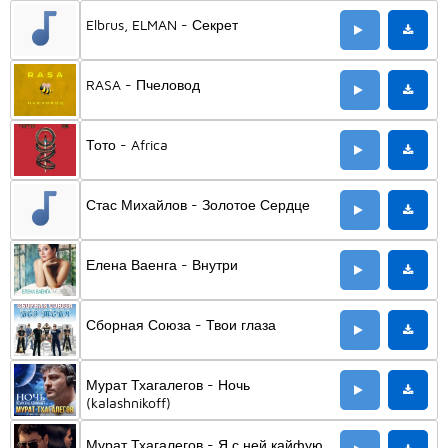
Elbrus, ELMAN - Секрет
RASA - Пчеловод
Тото - Africa
Стас Михайлов - Золотое Сердце
Елена Ваенга - Внутри
Сборная Союза - Твои глаза
Мурат Тхагалегов - Ночь
(kalashnikoff)
Мурат Тхагалегов - Я с ней кайфую