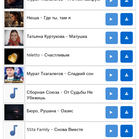
Нюша - Где ты, там я
Татьяна Куртукова - Матушка
Niletto - Счастливым
Мурат Тхагалегов - Сладкий сон
Сборная Союза - От Судьбы Не
Убежишь
Бюро, Рушана - Оазис
5Sta Family - Снова Вместе