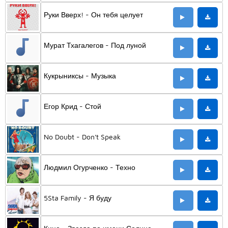
Руки Вверх! - Он тебя целует
Мурат Тхагалегов - Под луной
Кукрыниксы - Музыка
Егор Крид - Стой
No Doubt - Don't Speak
Людмил Огурченко - Техно
5Sta Family - Я буду